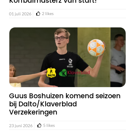
Korfbalmasterz van start!
2
likes
01 juli 2026
Guus Boshuizen komend seizoen
bij Dalto/Klaverblad
Verzekeringen
5
likes
23 juni 2026