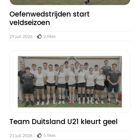
Oefenwedstrijden start
veldseizoen
2
likes
29 juli 2026
Team Duitsland U21 kleurt geel
5
likes
21 juli 2026