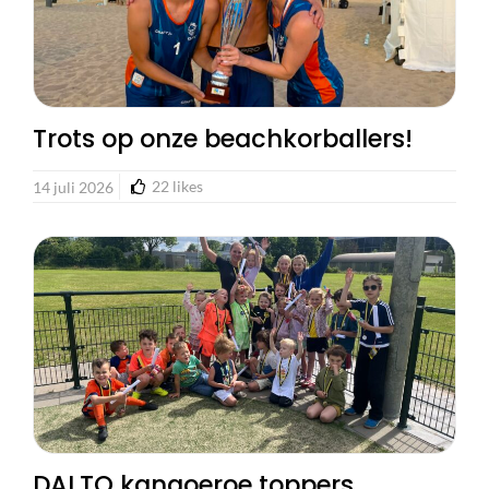
Trots op onze beachkorballers!
22
likes
14 juli 2026
DALTO kangoeroe toppers