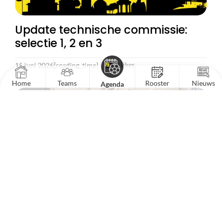
Update technische commissie:
selectie 1, 2 en 3
0
likes
15 juni 2026
[reading_time]
Home
Teams
Rooster
Nieuws
Agenda
Algemene toelichting –
update teamindelingen