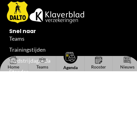
Snel naar
Teams
Trainingstijden
Wedstrijdagenda
Home
Teams
Rooster
Nieuws
Agenda
Standen
Uitslagen
Reserveshirts
Handige links
Het bestuur
Kantinecommissie