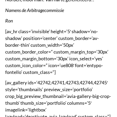
Namens de Arbitragecommissie
Ron
[av_hr class=’invisible’ height=’5′ shadow=’no-
shadow’ position=’center’ custom_border=’av-
border-thin’ custom_width=’50px’
custom_border_color=” custom_margin_top=’30px’
custom_margin_bottom=’30px’ icon_select=’yes’
custom_icon_color=” icon=’ue808′ font=’entypo-
fontello’ custom_class=”]
[av_gallery ids=’42742,42741,42743,42744,42745′
style=’thumbnails’ preview_size=’portfolio’
crop_big_preview_thumbnail=’avia-gallery-big-crop-
thumb’ thumb_size=’portfolio’ columns=’5′
imagelink=’lightbox’
lazyload=’deactivate_avia_lazyload’ custom_class=”]