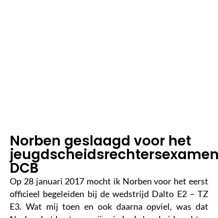
2
m
in
le
e
st
ij
d
Norben geslaagd voor het
jeugdscheidsrechtersexame
DCB
Op 28 januari 2017 mocht ik Norben voor het eerst
officieel begeleiden bij de wedstrijd Dalto E2 – TZ
E3. Wat mij toen en ook daarna opviel, was dat