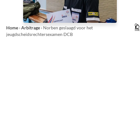
0
Home
›
Arbitrage
›
Norben geslaagd voor het
li
jeugdscheidsrechtersexamen DCB