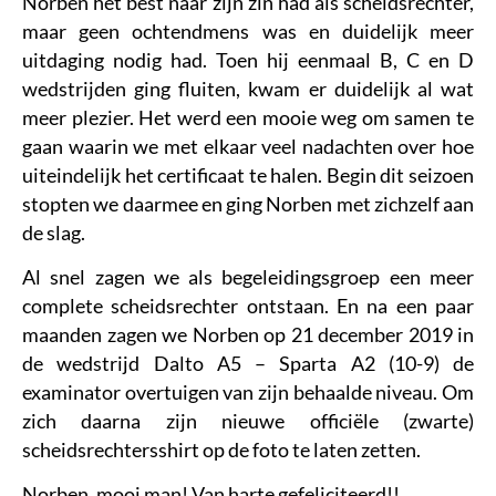
Norben het best naar zijn zin had als scheidsrechter,
maar geen ochtendmens was en duidelijk meer
uitdaging nodig had. Toen hij eenmaal B, C en D
wedstrijden ging fluiten, kwam er duidelijk al wat
meer plezier. Het werd een mooie weg om samen te
gaan waarin we met elkaar veel nadachten over hoe
uiteindelijk het certificaat te halen. Begin dit seizoen
stopten we daarmee en ging Norben met zichzelf aan
de slag.
Al snel zagen we als begeleidingsgroep een meer
complete scheidsrechter ontstaan. En na een paar
maanden zagen we Norben op 21 december 2019 in
de wedstrijd Dalto A5 – Sparta A2 (10-9) de
examinator overtuigen van zijn behaalde niveau. Om
zich daarna zijn nieuwe officiële (zwarte)
scheidsrechtersshirt op de foto te laten zetten.
Norben, mooi man! Van harte gefeliciteerd!!