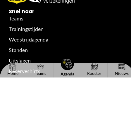
Snel naar
Teams
Trainingstijden
Wedstrijdagenda
Standen
Uitslagen
Reserveshirts
Home
Teams
Rooster
Nieuws
Agenda
Handige links
Het bestuur
Kantinecommissie
Sponsorinformatie
Vacaturebord