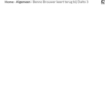
Home
›
Algemeen
›
Benno Brouwer keert terug bij Dalto 3
li
1
m