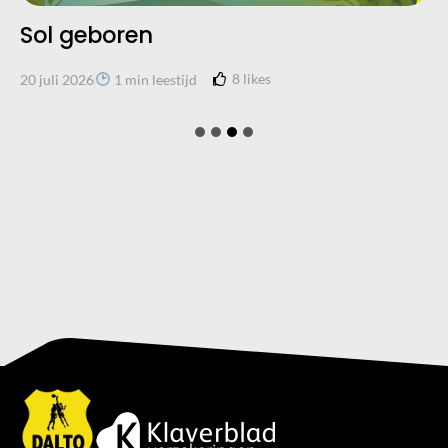
Sol geboren
8
likes
20 juli 2026
1 min leestijd