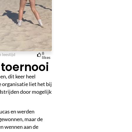
8
 leestijd
likes
 toernooi
n, dit keer heel
rganisatie liet het bij
strijden door mogelijk
 Lucas en werden
 gewonnen, maar de
en wennen aan de