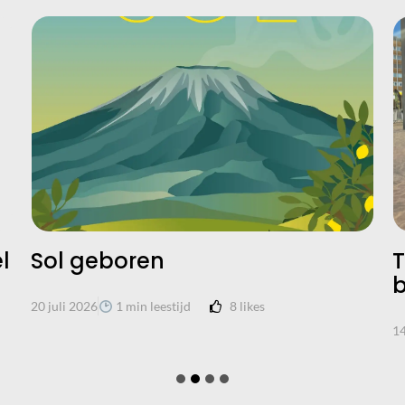
l
Sol geboren
T
b
8
likes
20 juli 2026
1 min leestijd
14