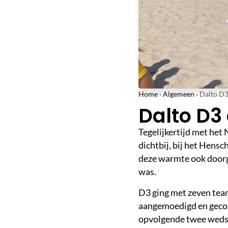
Home
›
Algemeen
›
Dalto D3
Dalto D3
Tegelijkertijd met het
dichtbij, bij het Hens
deze warmte ook doorga
was.
D3 ging met zeven team
aangemoedigd en gecoa
opvolgende twee wedst