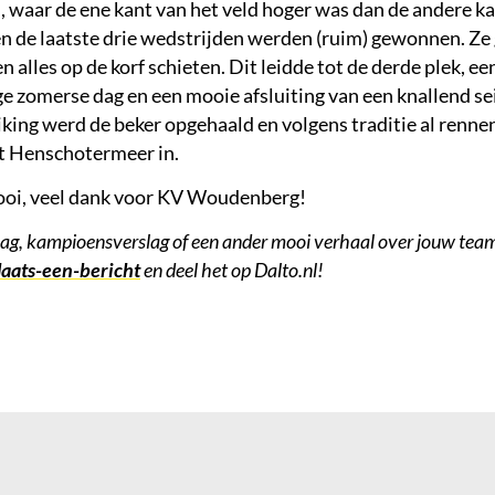
, waar de ene kant van het veld hoger was dan de andere kan
 en de laatste drie wedstrijden werden (ruim) gewonnen. Ze 
en alles op de korf schieten. Dit leidde tot de derde plek, e
ige zomerse dag en een mooie afsluiting van een knallend 
eiking werd de beker opgehaald en volgens traditie al renne
et Henschotermeer in.
ooi, veel dank voor KV Woudenberg!
lag, kampioensverslag of een ander mooi verhaal over jouw team
laats-een-bericht
en deel het op Dalto.nl!