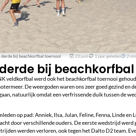
 derde bij beachkorfbal toernooi
23 juni
1 jaar geleden
2
min
 derde bij beachkorfbal
 NK veldkorfbal werd ook het beachkorfbal toernooi gehoude
chotermeer. De weergoden waren ons zeer goed gezind en de o
an, natuurlijk omdat een verfrissende duik tussen de wed
leden op pad: Anniek, Ilsa, Julan, Feline, Fenna, Linde en
cht door verschillende ouders. De eerste wedstrijd werd
rijden werden verloren, ook tegen het Dalto D2 team. Ev