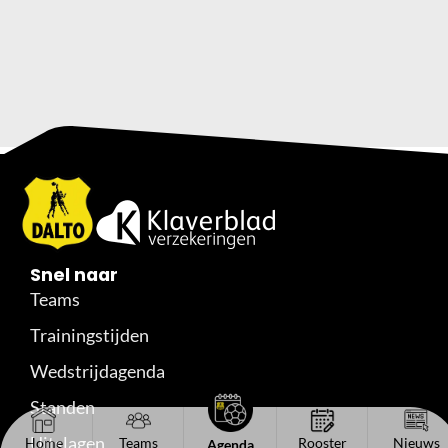
Snel naar
Teams
Trainingstijden
Wedstrijdagenda
Standen
Uitslagen
Home
Teams
Rooster
Nieuws
Agenda