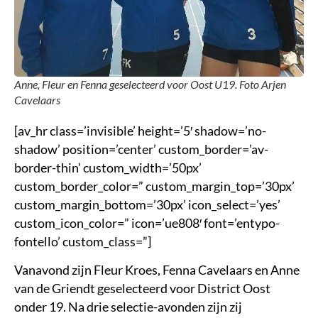
Anne, Fleur en Fenna geselecteerd voor Oost U19. Foto Arjen
Cavelaars
[av_hr class=’invisible’ height=’5′ shadow=’no-
shadow’ position=’center’ custom_border=’av-
border-thin’ custom_width=’50px’
custom_border_color=” custom_margin_top=’30px’
custom_margin_bottom=’30px’ icon_select=’yes’
custom_icon_color=” icon=’ue808′ font=’entypo-
fontello’ custom_class=”]
Vanavond zijn Fleur Kroes, Fenna Cavelaars en Anne
van de Griendt geselecteerd voor District Oost
onder 19. Na drie selectie-avonden zijn zij