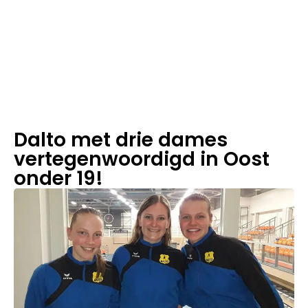
1
m
in
le
e
st
ij
d
Dalto met drie dames
vertegenwoordigd in Oost
onder 19!