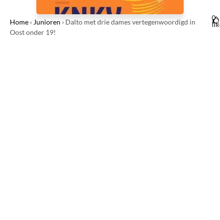
0
Home
›
Junioren
›
Dalto met drie dames vertegenwoordigd in
li
Oost onder 19!