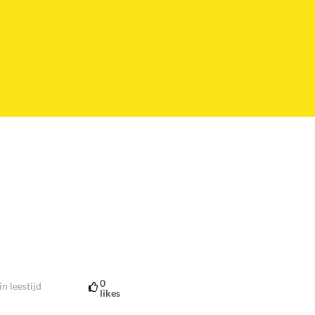
0
n leestijd
likes