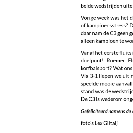
beide wedstrijden uitei
Vorige week was het da
of kampioensstress? 
daar nam de C3 geen g
alleen kampioen te wo
Vanaf het eerste fluits
doelpunt! Roemer Fl
korfbalsport? Wat ons
Via 3-1 liepen we uit 
speelde mooie aanvall
stand was de wedstrij
De C3 is wederom ong
Gefeliciteerd namens de
foto’s Lex Giltaij