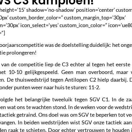
WS C3 kampioen!
e’ height=’15’ shadow=’no-shadow’ position=’center’ cust
0px’ custom_border_color=” custom_margin_top=’30px’
’30px’ icon_select=’yes’ custom_icon_color=” icon=’ue80
=”]
oorjaarscompetitie was de doelstelling duidelijk: het on
tie prolongeren!
 van de competitie liep de C3 echter al tegen het eerste 
met 10-10 gelijkgespeeld. Geen man overboord, maar
en. De thuiswedstrijd tegen Antilopen C2 hielp daarbij. 
onder punten weer naar huis te sturen: 11-2.
olgde het belangrijke tweeluik tegen SGV C1. In de za
en wat ons te wachten stond. In de weken voor de wedstr
tactiek getraind. Ons doel was om SGV te beperken tot ve
angen. In beiden wedstrijden wist SGV onze tactiek aanva
den raak te schieten. Door echter vertrouwen te houden 