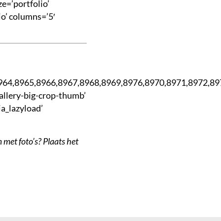
e=’portfolio’
o’ columns=’5′
964,8965,8966,8967,8968,8969,8976,8970,8971,8972,89
allery-big-crop-thumb’
ia_lazyload’
 met foto’s? Plaats het