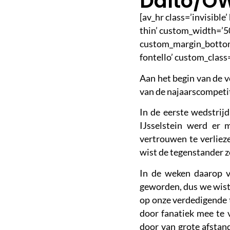
Dalto/O
[av_hr class=’invisibl
thin’ custom_width=’5
custom_margin_bottom=
fontello’ custom_class
Aan het begin van de v
van de najaarscompeti
In de eerste wedstrijd
IJsselstein werd er 
vertrouwen te verliez
wist de tegenstander z
In de weken daarop v
geworden, dus we wist
op onze verdedigende 
door fanatiek mee te v
door van grote afstan