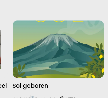
l
Sol geboren
T
b
8
likes
20 juli 2026
1 min leestijd
14