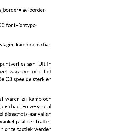
om_border=’av-border-
8′ font=’entypo-
geslagen kampioenschap
puntverlies aan. Uit in
 wel zaak om niet het
De C3 speelde sterk en
al waren zij kampioen
ijden hadden we vooral
el éénschots-aanvallen
nkelijk af te straffen
in onze tactiek werden