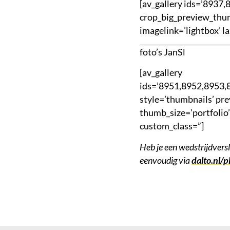
[av_gallery ids=’8937,
crop_big_preview_thum
imagelink=’lightbox’ l
foto’s JanSl
[av_gallery
ids=’8951,8952,8953,
style=’thumbnails’ pre
thumb_size=’portfolio’
custom_class=”]
Heb je een wedstrijdvers
eenvoudig via
dalto.nl/p