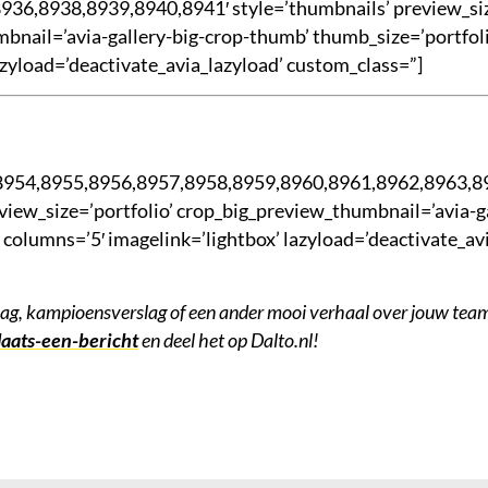
8936,8938,8939,8940,8941′ style=’thumbnails’ preview_siz
bnail=’avia-gallery-big-crop-thumb’ thumb_size=’portfoli
azyload=’deactivate_avia_lazyload’ custom_class=”]
8954,8955,8956,8957,8958,8959,8960,8961,8962,8963,8
view_size=’portfolio’ crop_big_preview_thumbnail=’avia-g
 columns=’5′ imagelink=’lightbox’ lazyload=’deactivate_av
lag, kampioensverslag of een ander mooi verhaal over jouw team
laats-een-bericht
en deel het op Dalto.nl!