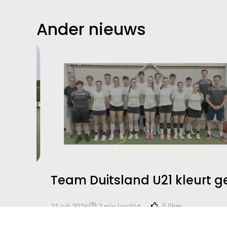
Ander nieuws
Team Duitsland U21 kleurt gee
5
likes
21 juli 2026
2 min leestijd