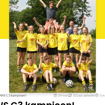
OWS C3 kampioen!
29 mei
10 jaar geleden
3
mi