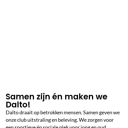
2
m
in
le
e
st
ij
d
Samen zijn én maken we
Dalto!
Dalto
draait op betrokken mensen. Samen geven we
onze club uitstraling en beleving. We zorgen voor
een sportieve én sociale plek voor jong en oud.