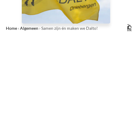
2
Home
›
Algemeen
›
Samen zijn én maken we Dalto!
li