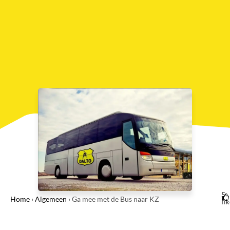
5
Home
›
Algemeen
›
Ga mee met de Bus naar KZ
li