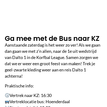
m
in
le
e
st
ij
d
Ga mee met de Bus naar KZ
Aanstaande zaterdag is het weer zo ver! Als we gaan
dan gaan we met z’n allen, naar de 1e uit wedstrijd
van Dalto 1 in de Korfbal League. Samen zorgen we
dat we er weer een groot feest van maken! Trek je
geel-zwarte kleding weer aan en reis Dalto 1
achterna!
Praktische info:
Vertrek naar KZ: 16:30
Vertreklocatie bus: Hoenderdaal