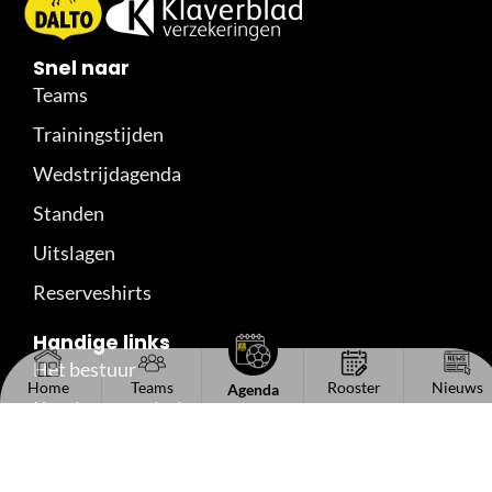
Snel naar
Teams
Trainingstijden
Wedstrijdagenda
Standen
Uitslagen
Reserveshirts
Handige links
Het bestuur
Home
Teams
Rooster
Nieuws
Agenda
Kantinecommissie
Sponsorinformatie
Vacaturebord