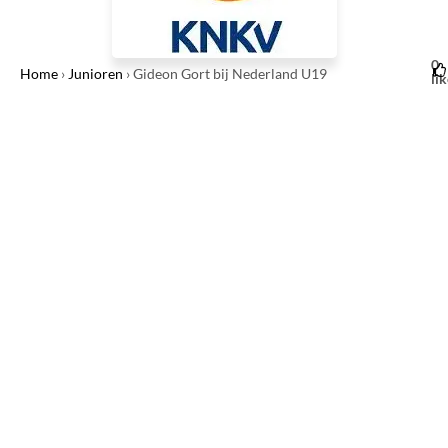
0
Home
›
Junioren
›
Gideon Gort bij Nederland U19
li