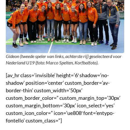
Gideon (tweede speler van links, achterste rij) geselecteerd voor
Nederland U19 (foto: Marco Spelten, Korfbalfoto).
[av_hr class=’invisible’ height=’6′ shadow=’no-
shadow’ position=’center’ custom_border=’av-
border-thin’ custom_width=’50px’
custom_border_color=” custom_margin_top=’30px’
custom_margin_bottom=’30px’ icon_select=’yes’
custom_icon_color=” icon=’ue808′ font=’entypo-
fontello’ custom_class=”]