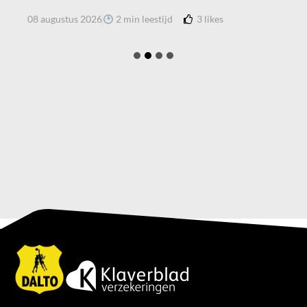
3
likes
08 augustus 2026
2 min leestijd