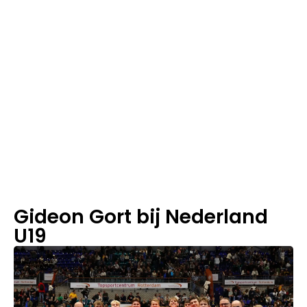
1
m
in
le
e
st
ij
d
Gideon Gort bij Nederland
U19