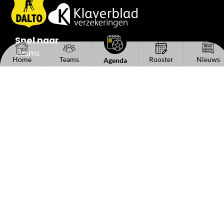
Snel naar
Teams
Home
Teams
Rooster
Nieuws
Agenda
Trainingstijden
Wedstrijdagenda
Standen
Uitslagen
Reserveshirts
Handige links
Het bestuur
Kantinecommissie
Sponsorinformatie