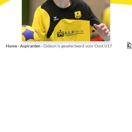
0
Home
›
Aspiranten
›
Gideon is geselecteerd voor Oost U17
li