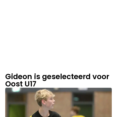
1
m
in
le
e
st
ij
d
Gideon is geselecteerd voor
Oost U17