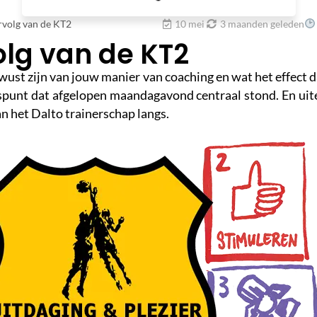
rvolg van de KT2
10 mei
3 maanden geleden
olg van de KT2
wust zijn van jouw manier van coaching en wat het effect d
punt dat afgelopen maandagavond centraal stond. En ui
an het Dalto trainerschap langs.