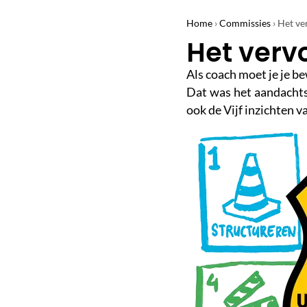
Home
›
Commissies
›
Het ve
Het verv
Als coach moet je je be
Dat was het aandachts
ook de Vijf inzichten v