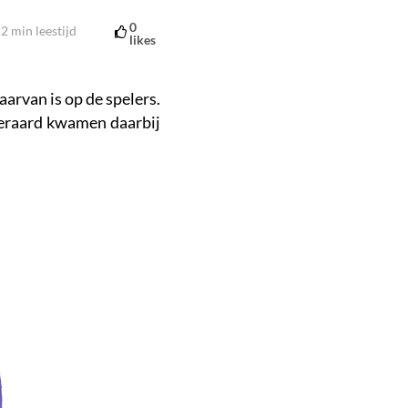
0
2
min leestijd
likes
aarvan is op de spelers.
teraard kwamen daarbij