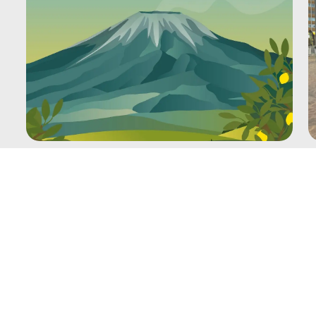
l
Sol geboren
T
b
8
likes
20 juli 2026
1 min leestijd
14