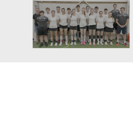
Team Duitsland U21 kleurt gee
5
likes
21 juli 2026
2 min leestijd