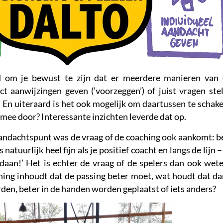
d om je bewust te zijn dat er meerdere manieren van c
ct aanwijzingen geven (‘voorzeggen’) of juist vragen stel
En uiteraard is het ook mogelijk om daartussen te schake
armee door? Interessante inzichten leverde dat op.
andachtspunt was de vraag of de coaching ook aankomt: be
is natuurlijk heel fijn als je positief coacht en langs de lij
edaan!’ Het is echter de vraag of de spelers dan ook we
hing inhoudt dat de passing beter moet, wat houdt dat da
den, beter in de handen worden geplaatst of iets anders?