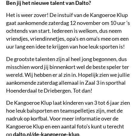
Ben jij het nieuwe talent van Dalto?
Het is weer zover! De instuif van de Kangoeroe Klup
gaat aankomende zaterdag 12 november om 10 uur ’s
ochtends van start. Iedereen is welkom, dus neem
vriendjes, vriendinnetjes, opa’s en oma’s mee om een
uur lang een idee te krijgen van hoe leuk sporten is!
De grootste talenten zijn al heel jong begonnen, dus
misschien word jij binnenkort wel de beste speler ter
wereld. Wij hebben er al zin in. Hopelijk zien we jullie
aankomende zaterdag allemaal in Zaal 3 in sporthal
Hoenderdaal te Driebergen. Tot dan!
De Kangoeroe Klup laat kinderen van 3 tot 6 jaar zien
hoe leuk balsporten en teamspelletjes zijn, met de
nadruk op korfbal. Voor meer informatie over de
Kangoeroe Klup en een aantal foto’s kunt u terecht
op
dalto.nl/de-kangoeroe-klup
.