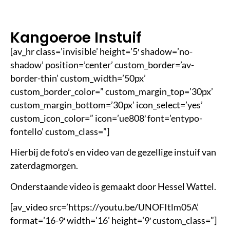
st
ij
d
Kangoeroe Instuif
[av_hr class=’invisible’ height=’5′ shadow=’no-
shadow’ position=’center’ custom_border=’av-
border-thin’ custom_width=’50px’
custom_border_color=” custom_margin_top=’30px’
custom_margin_bottom=’30px’ icon_select=’yes’
custom_icon_color=” icon=’ue808′ font=’entypo-
fontello’ custom_class=”]
Hierbij de foto’s en video van de gezellige instuif van
zaterdagmorgen.
Onderstaande video is gemaakt door Hessel Wattel.
[av_video src=’https://youtu.be/UNOFItlm05A’
format=’16-9′ width=’16’ height=’9′ custom_class=”]