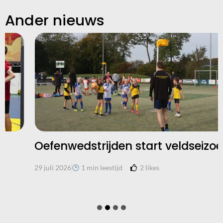
Ander nieuws
Oefenwedstrijden start veldseizoen
2
likes
29 juli 2026
1 min leestijd