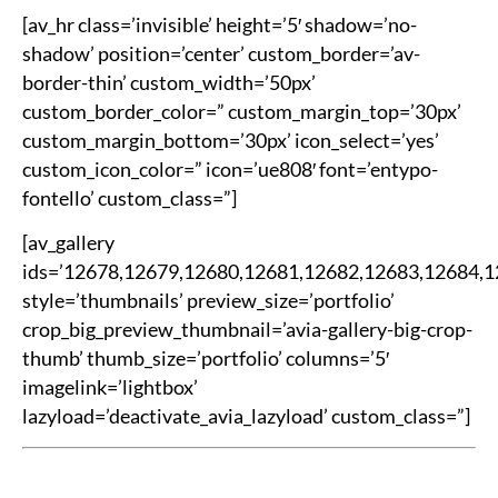
[av_hr class=’invisible’ height=’5′ shadow=’no-
shadow’ position=’center’ custom_border=’av-
border-thin’ custom_width=’50px’
custom_border_color=” custom_margin_top=’30px’
custom_margin_bottom=’30px’ icon_select=’yes’
custom_icon_color=” icon=’ue808′ font=’entypo-
fontello’ custom_class=”]
[av_gallery
ids=’12678,12679,12680,12681,12682,12683,12684,
style=’thumbnails’ preview_size=’portfolio’
crop_big_preview_thumbnail=’avia-gallery-big-crop-
thumb’ thumb_size=’portfolio’ columns=’5′
imagelink=’lightbox’
lazyload=’deactivate_avia_lazyload’ custom_class=”]