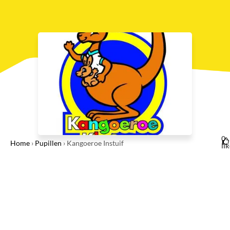
0
Home
›
Pupillen
›
Kangoeroe Instuif
li