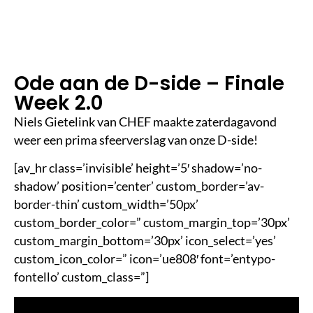
le
e
st
ij
d
Ode aan de D-side – Finale
Week 2.0
Niels Gietelink van CHEF maakte zaterdagavond
weer een prima sfeerverslag van onze D-side!
[av_hr class=’invisible’ height=’5′ shadow=’no-
shadow’ position=’center’ custom_border=’av-
border-thin’ custom_width=’50px’
custom_border_color=” custom_margin_top=’30px’
custom_margin_bottom=’30px’ icon_select=’yes’
custom_icon_color=” icon=’ue808′ font=’entypo-
fontello’ custom_class=”]