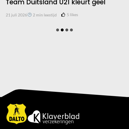
Team Duitsland U21 kleurt geel
5
likes
21 juli 2026
2 min leestijd