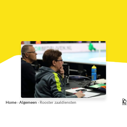
0
Home
›
Algemeen
›
Rooster zaaldiensten
li