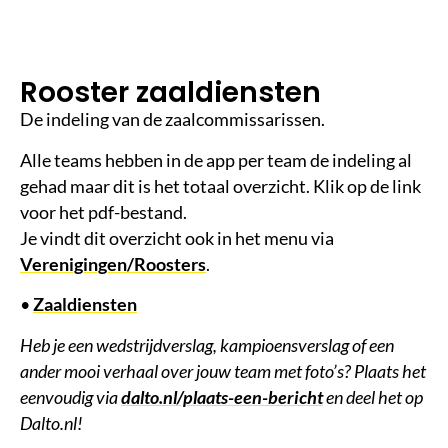
e
st
ij
d
Rooster zaaldiensten
De indeling van de zaalcommissarissen.
Alle teams hebben in de app per team de indeling al
gehad maar dit is het totaal overzicht. Klik op de link
voor het pdf-bestand.
Je vindt dit overzicht ook in het menu via
Verenigingen/Roosters
.
•
Zaaldiensten
Heb je een wedstrijdverslag, kampioensverslag of een
ander mooi verhaal over jouw team met foto’s? Plaats het
eenvoudig via
dalto.nl/plaats-een-bericht
en deel het op
Dalto.nl!