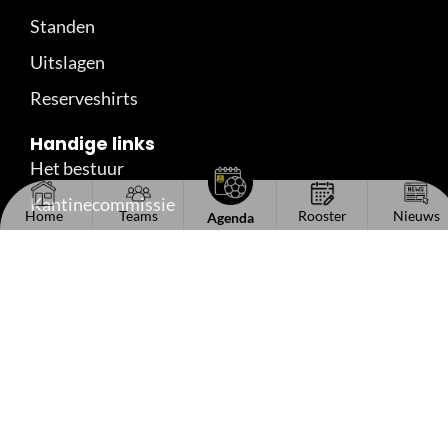
Standen
Uitslagen
Reserveshirts
Handige links
Het bestuur
Kantinecommissie
Home
Teams
Rooster
Nieuws
Agenda
Sponsorinformatie
Vacaturebord
Lid worden
Contact
Volg ons