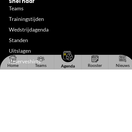
Snel naar
Teams
Trainingstijden
Wedstrijdagenda
Standen
Uitslagen
Reserveshirts
Home
Teams
Rooster
Nieuws
Agenda
Handige links
Het bestuur
Kantinecommissie
Sponsorinformatie
Vacaturebord
Lid worden