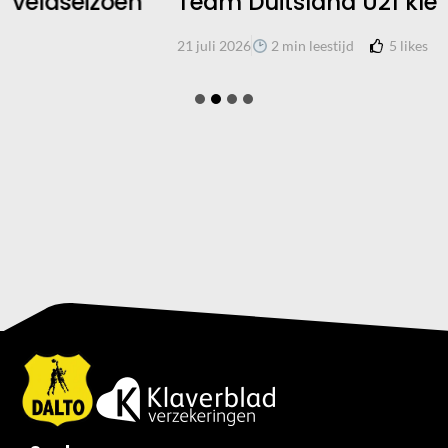
Team Duitsland U21 kleurt geel
5
likes
21 juli 2026
2 min leestijd