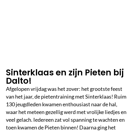
1
m
in
le
e
st
ij
d
Sinterklaas en zijn Pieten bij
Dalto!
Afgelopen vrijdag was het zover: het grootste feest
van het jaar, de pietentraining met Sinterklaas! Ruim
130 jeugdleden kwamen enthousiast naar de hal,
waar het meteen gezellig werd met vrolijke liedjes en
veel gelach. Iedereen zat vol spanning te wachten en
toen kwamen de Pieten binnen! Daarna ging het