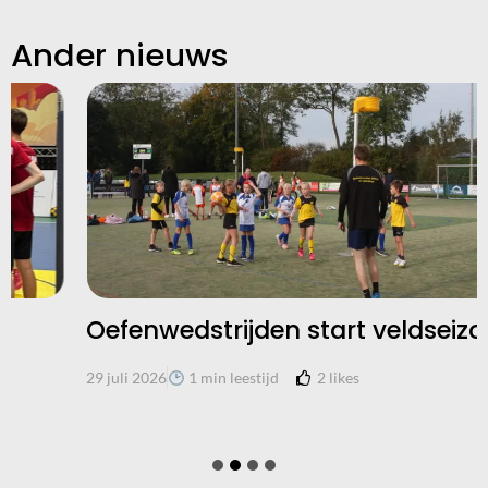
Ander nieuws
Oefenwedstrijden start veldseizoen
2
likes
29 juli 2026
1 min leestijd