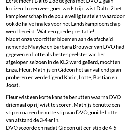
Eerst mocht Dalto 2 de degens met DVO 2 gaan
kruizen. In een zeer goed wedstrijd wist Dalto 2 het
kampioenschap in de poule veilig te stelen waardoor
ook de halve finales voor het Landskampioenschap
werd bereikt. Wat een goede prestatie!
Nadat onze voorzitter bloemen aan de afscheid
nemende Maayke en Barbara Brouwer van DVO had
gegeven en Lotte als beste speelster van het
afgelopen seizoen in de KL2 werd geëerd, mochten
Enza, Fleur, Mathijs en Gideon het aanvallend gaan
proberen en verdedigend Karin, Lotte, Bastian en
Joost.
Fleur wist een korte kans te benutten waarna DVO
driemaal op rij wist te scoren. Mathijs benutte een
stip en na een benutte stip van DVO gooide Lotte
van afstand de 3-4 er in.
DVO scoorde en nadat Gideon uit een stip de 4-5