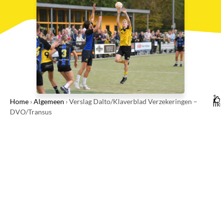
1
Home
›
Algemeen
›
Verslag Dalto/Klaverblad Verzekeringen –
li
DVO/Transus