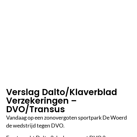
3
m
in
le
e
st
ij
d
Verslag Dalto/Klaverblad
Verzekeringen –
DVO/Transus
Vandaag op een zonovergoten sportpark De Woerd
de wedstrijd tegen DVO.