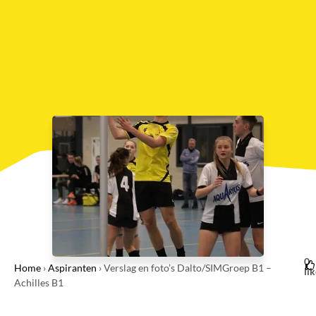
0
Home
›
Aspiranten
›
Verslag en foto’s Dalto/SIMGroep B1 –
li
Achilles B1