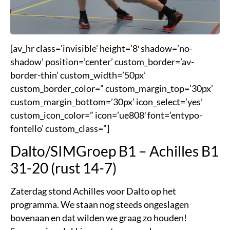
[av_hr class=’invisible’ height=’8′ shadow=’no-
shadow’ position=’center’ custom_border=’av-
border-thin’ custom_width=’50px’
custom_border_color=” custom_margin_top=’30px’
custom_margin_bottom=’30px’ icon_select=’yes’
custom_icon_color=” icon=’ue808′ font=’entypo-
fontello’ custom_class=”]
Dalto/SIMGroep B1 – Achilles B1
31-20 (rust 14-7)
Zaterdag stond Achilles voor Dalto op het
programma. We staan nog steeds ongeslagen
bovenaan en dat wilden we graag zo houden!