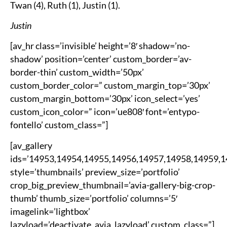
Twan (4), Ruth (1), Justin (1).
Justin
[av_hr class=’invisible’ height=’8′ shadow=’no-
shadow’ position=’center’ custom_border=’av-
border-thin’ custom_width=’50px’
custom_border_color=” custom_margin_top=’30px’
custom_margin_bottom=’30px’ icon_select=’yes’
custom_icon_color=” icon=’ue808′ font=’entypo-
fontello’ custom_class=”]
[av_gallery
ids=’14953,14954,14955,14956,14957,14958,14959,
style=’thumbnails’ preview_size=’portfolio’
crop_big_preview_thumbnail=’avia-gallery-big-crop-
thumb’ thumb_size=’portfolio’ columns=’5′
imagelink=’lightbox’
lazyload=’deactivate_avia_lazyload’ custom_class=”]