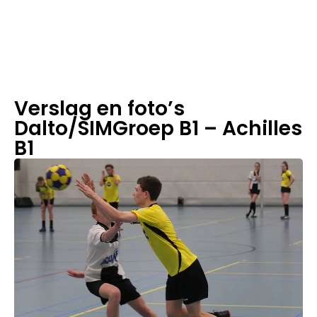
m
in
le
e
st
ij
d
Verslag en foto’s
Dalto/SIMGroep B1 – Achilles
B1