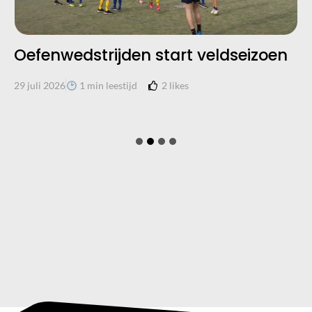
Oefenwedstrijden start veldseizoen
2
likes
29 juli 2026
1 min leestijd