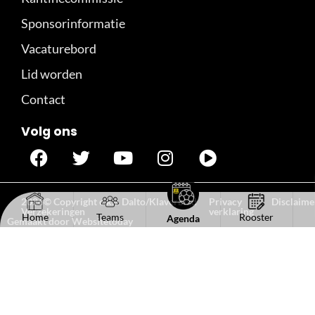
Sponsorinformatie
Vacaturebord
Lid worden
Contact
Volg ons
2026© Copyright c.k.v. Dalto/Klaverblad
Privacy
Disclaime
Verzekeringen
verklaring
Home
Teams
Rooster
Agenda
Gemaakt door Websitetoday