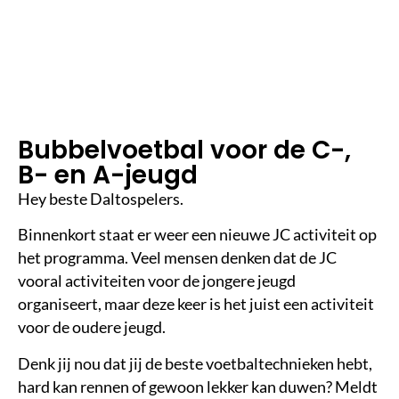
m
in
le
e
st
ij
d
Bubbelvoetbal voor de C-,
B- en A-jeugd
Hey beste Daltospelers.
Binnenkort staat er weer een nieuwe JC activiteit op
het programma. Veel mensen denken dat de JC
vooral activiteiten voor de jongere jeugd
organiseert, maar deze keer is het juist een activiteit
voor de oudere jeugd.
Denk jij nou dat jij de beste voetbaltechnieken hebt,
hard kan rennen of gewoon lekker kan duwen? Meldt