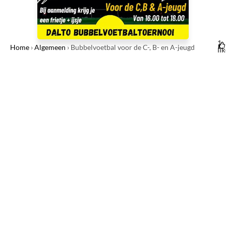
1
Home
›
Algemeen
›
Bubbelvoetbal voor de C-, B- en A-jeugd
li
1