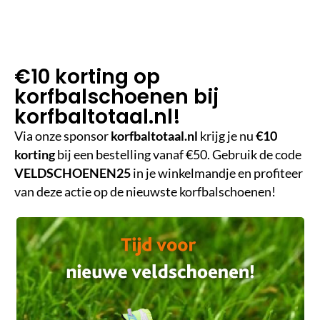
e
st
ij
d
€10 korting op
korfbalschoenen bij
korfbaltotaal.nl!
Via onze sponsor
korfbaltotaal.nl
krijg je nu
€10
korting
bij een bestelling vanaf €50. Gebruik de code
VELDSCHOENEN25
in je winkelmandje en profiteer
van deze actie op de nieuwste korfbalschoenen!