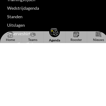
Wedstrijdagenda
Standen
Uitslagen
Reserveshirts
Home
Teams
Rooster
Nieuws
Agenda
Handige links
Het bestuur
Kantinecommissie
Sponsorinformatie
Vacaturebord
Lid worden
Contact
Volg ons