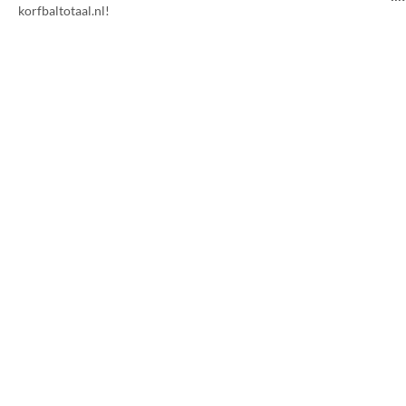
korfbaltotaal.nl!
1
m
in
le