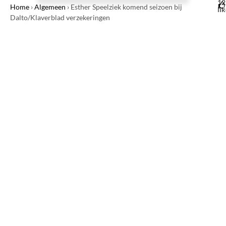
12
Home
›
Algemeen
›
Esther Speelziek komend seizoen bij
li
Dalto/Klaverblad verzekeringen
2
m