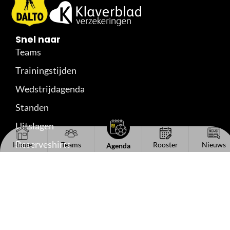
Snel naar
Teams
Trainingstijden
Wedstrijdagenda
Standen
Uitslagen
Reserveshirts
Home
Teams
Rooster
Nieuws
Agenda
Handige links
Het bestuur
Kantinecommissie
Sponsorinformatie