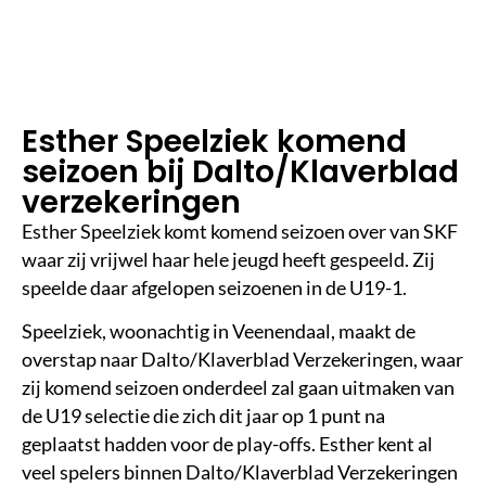
in
le
e
st
ij
d
Esther Speelziek komend
seizoen bij Dalto/Klaverblad
verzekeringen
Esther Speelziek komt komend seizoen over van SKF
waar zij vrijwel haar hele jeugd heeft gespeeld. Zij
speelde daar afgelopen seizoenen in de U19-1.
Speelziek, woonachtig in Veenendaal, maakt de
overstap naar Dalto/Klaverblad Verzekeringen, waar
zij komend seizoen onderdeel zal gaan uitmaken van
de U19 selectie die zich dit jaar op 1 punt na
geplaatst hadden voor de play-offs. Esther kent al
veel spelers binnen Dalto/Klaverblad Verzekeringen