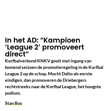
m
in
le
e
st
ij
d
In het AD: “Kampioen
‘League 2’ promoveert
direct”
Korfbalverbond KNKV gooit met ingang van
komend seizoen de promotieregeling in de Korfbal
League 2 op de schop. Mocht Dalto als eerste
eindigen, dan promoveren de Driebergers
rechtstreeks naar de Korfbal League, het hoogste
podium.
Stan Bos