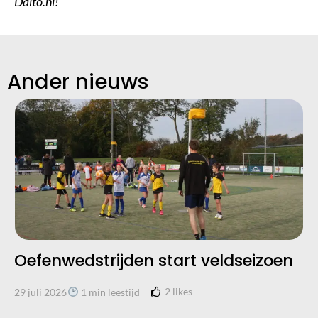
Dalto.nl!
Ander nieuws
Oefenwedstrijden start veldseizoen
2
likes
29 juli 2026
1 min leestijd