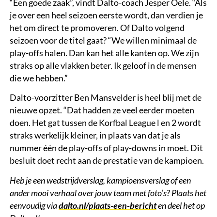
“Een goede zaak”, vindt Dalto-coach Jesper Oele. “Als
je over een heel seizoen eerste wordt, dan verdien je
het om direct te promoveren. Of Dalto volgend
seizoen voor de titel gaat? “We willen minimaal de
play-offs halen. Dan kan het alle kanten op. We zijn
straks op alle vlakken beter. Ik geloof in de mensen
die we hebben.”
Dalto-voorzitter Ben Mansvelder is heel blij met de
nieuwe opzet. “Dat hadden ze veel eerder moeten
doen. Het gat tussen de Korfbal League l en 2 wordt
straks werkelijk kleiner, in plaats van dat je als
nummer één de play-offs of play-downs in moet. Dit
besluit doet recht aan de prestatie van de kampioen.
Heb je een wedstrijdverslag, kampioensverslag of een
ander mooi verhaal over jouw team met foto’s? Plaats het
eenvoudig via
dalto.nl/plaats-een-bericht
en deel het op