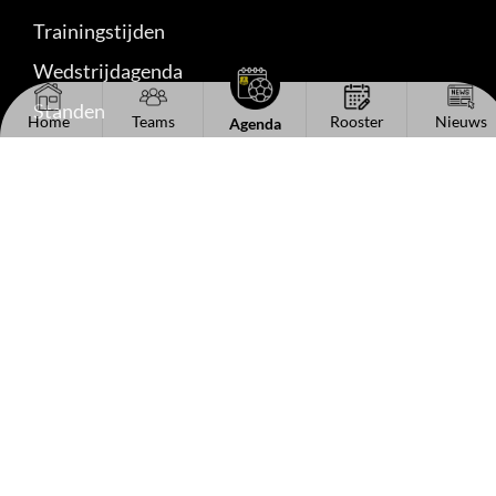
Trainingstijden
Wedstrijdagenda
Standen
Home
Teams
Rooster
Nieuws
Agenda
Uitslagen
Reserveshirts
Handige links
Het bestuur
Kantinecommissie
Sponsorinformatie
Vacaturebord
Lid worden
Contact