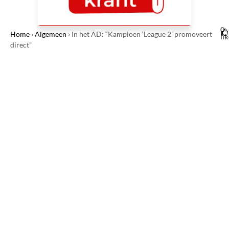
0
Home
›
Algemeen
›
In het AD: “Kampioen ‘League 2’ promoveert
li
direct”
2