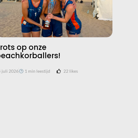
rots op onze
Oefe
eachkorballers!
veld
22
likes
 juli 2026
1 min leestijd
29 juli 20