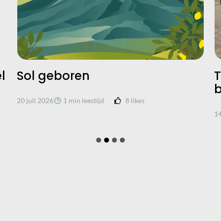
l
Sol geboren
T
b
8
likes
20 juli 2026
1 min leestijd
14