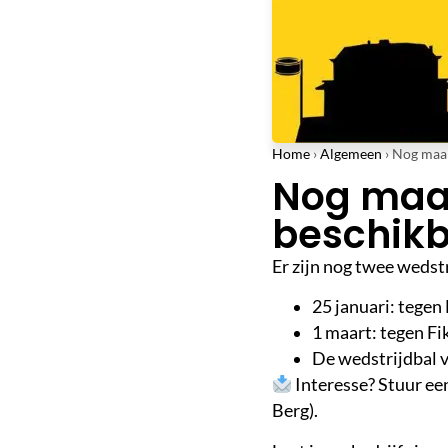
Home
›
Algemeen
›
Nog maar
Nog maar
beschikb
Er zijn nog twee weds
25 januari: tegen 
1 maart: tegen Fi
De wedstrijdbal v
Interesse? Stuur ee
Berg).