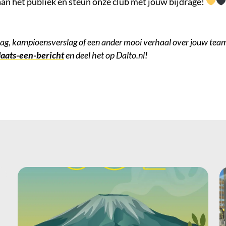
 aan het publiek en steun onze club met jouw bijdrage!
lag, kampioensverslag of een ander mooi verhaal over jouw team
laats-een-bericht
en deel het op Dalto.nl!