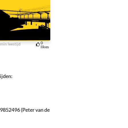
0
min leestijd
likes
ijden:
29852496 (Peter van de