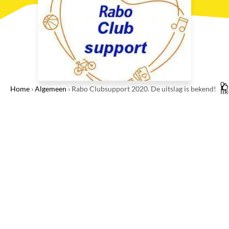
0
Home
›
Algemeen
›
Rabo Clubsupport 2020. De uitslag is bekend!
li