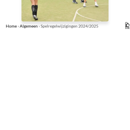
0
Home
›
Algemeen
›
Spelregelwijzigingen 2024/2025
li