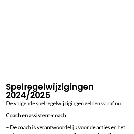
4
m
in
le
e
st
ij
d
Spelregelwijzigingen
2024/2025
De volgende spelregelwijzigingen gelden vanaf nu.
Coach en assistent-coach
– De coach is verantwoordelijk voor de acties en het