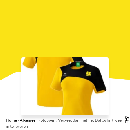
0
Home
›
Algemeen
›
Stoppen? Vergeet dan niet het Daltoshirt weer
li
in te leveren