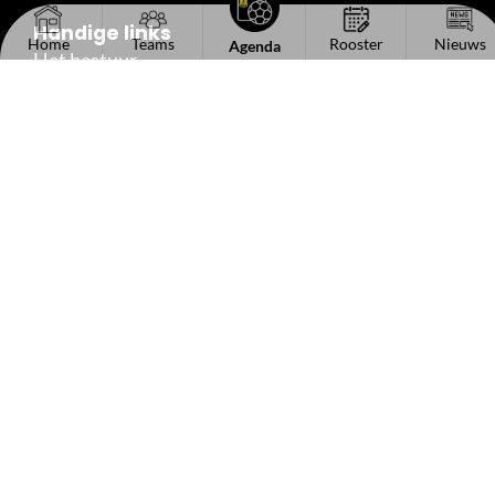
Handige links
Home
Teams
Rooster
Nieuws
Agenda
Het bestuur
Kantinecommissie
Sponsorinformatie
Vacaturebord
Lid worden
Contact
Volg ons
2026© Copyright c.k.v. Dalto/Klaverblad
Privacy
Disclaime
Verzekeringen
verklaring
Gemaakt door Websitetoday