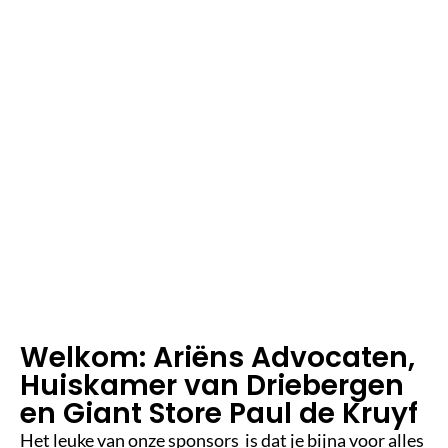
2
m
in
le
e
st
ij
d
Welkom: Ariëns Advocaten,
Huiskamer van Driebergen
en Giant Store Paul de Kruyf
Het leuke van onze sponsors is dat je bijna voor alles