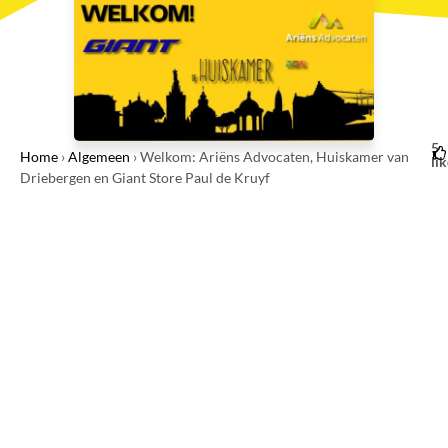
5
Home
›
Algemeen
›
Welkom: Ariëns Advocaten, Huiskamer van
li
Driebergen en Giant Store Paul de Kruyf