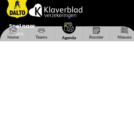
Snel naar
Teams
Home
Teams
Rooster
Nieuws
Agenda
Trainingstijden
Wedstrijdagenda
Standen
Uitslagen
Reserveshirts
Handige links
Het bestuur
Kantinecommissie
Sponsorinformatie